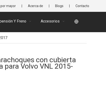
 por mayor
|
Acerca de
|
Blogs
|
Contacto
pensión Y Freno
Accesorios
-2017
arachoques con cubierta
a para Volvo VNL 2015-