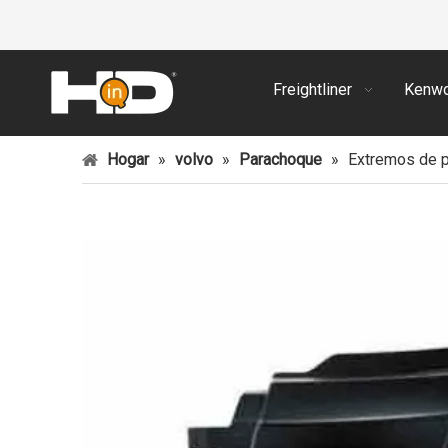
Freightliner
Kenwo
Hogar
»
volvo
»
Parachoque
»
Extremos de p