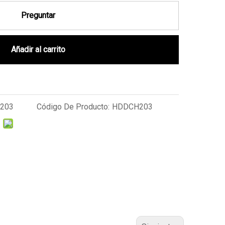
Preguntar
Añadir al carrito
203
Código De Producto:
HDDCH203