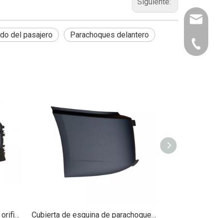
Siguiente:
inq-HD@
do del pasajero
Parachoques delantero
909-390
Extremos de parachoques con orificio para luz antiniebla para Volvo VNL 2004-2015
Cubierta de esquina de parachoques para Volvo VNL 2018-2020