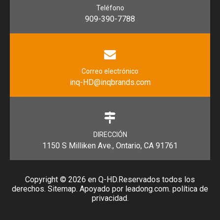
Teléfono
909-390-7788
Correo electrónico
inq-HD@inqbrands.com
DIRECCIÓN
1150 S Milliken Ave., Ontario, CA 91761
Copyright ©
2026
en Q-HD.Reservados todos los
derechos.
Sitemap
. Apoyado por
leadong.com
.
política de
privacidad
.