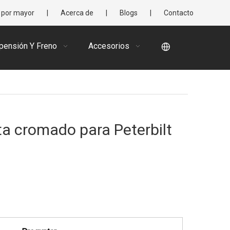
 por mayor
|
Acerca de
|
Blogs
|
Contacto
pensión Y Freno
Accesorios
ta cromado para Peterbilt