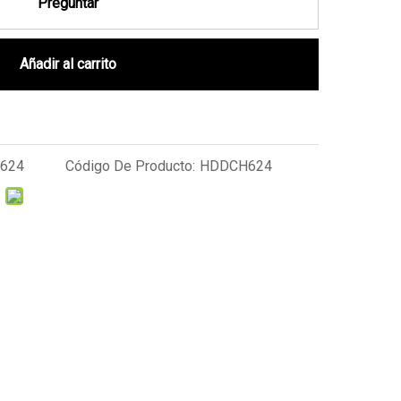
Preguntar
Añadir al carrito
624
Código De Producto:
HDDCH624