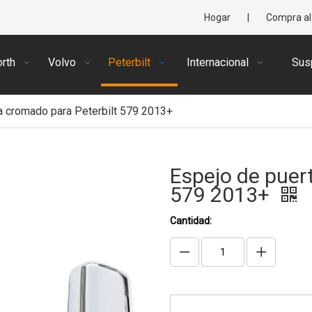
Hogar
|
Compra al
rth
Volvo
Peterbilt
Internacional
Sus
a cromado para Peterbilt 579 2013+
Espejo de puer
579 2013+
Cantidad: