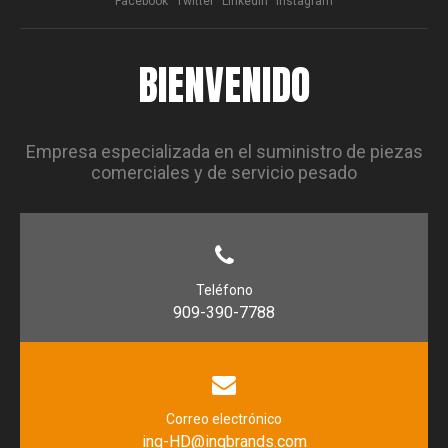
Facebook
Twitter
LinkedIn
Instagram
BIENVENIDO
Empresa especializada en el suministro de piezas
comerciales y de servicio pesado
Teléfono
909-390-7788
Correo electrónico
inq-HD@inqbrands.com